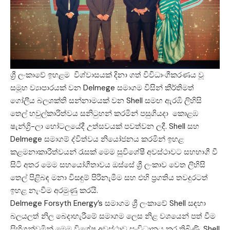
ශ්‍රී ලංකාවේ ඉහළම විශ්වාසයක් දිනා ගත් විවිධාංගීකරණය වූ
සමූහ ව්‍යාපාරයක් වන Delmege සමාගම විසින් කීර්තිමත්
ගෝලීය බලශක්ති සන්නාමයක් වන Shell සමඟ ඇරඹි ලිහිසි
තෙල් හවුල්කාරිත්වය සනිටුහන් කරමින් පසුගියදා කොළඹ
ෂැන්ග්‍රි-ලා හෝටලයේදී උත්සවයක් පවත්වන ලදී. Shell සහ
Delmege සමාගම් ද්විත්වය නියෝජනය කරමින් ඉහළ
කළමනාකාරීත්වයන් රැසක් මෙම සුවිශේෂී අවස්ථාවට සහභාගී වී
සිටි අතර මෙම සහයෝගීතාවය ඔස්සේ ශ්‍රී ලංකාව වෙත ලිහිසි
තෙල් පිළිබඳ මනා විසඳුම් පිරිනැමීම සහ එහි ප්‍රගතිය තවදුරටත්
ඉහළ නැංවීම අරමුණු කරයි.
Delmege Forsyth Energy’s සමාගම ශ්‍රී ලංකාවේ Shell සඳහා
බලයලත් නිල බෙදාහැරීමේ සමාගම ලෙස නිළ වශයෙන් පත් වීම
සිහිගන්වමින් මෙම විශේෂ අවස්ථාව සංවිධානය කර තිබිණි. Shell