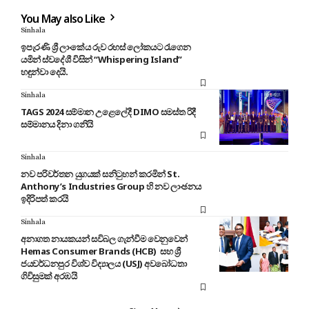
You May also Like
Sinhala
ඉපැරණි ශ්‍රී ලාංකේය රුව රහස් ලෝකයට රැගෙන
යමින් ස්වදේශී විසින් “Whispering Island”
හඳුන්වා දෙයි.
Sinhala
TAGS 2024 සම්මාන උළෙලේදී DIMO සමස්ත රිදී
සම්මානය දිනා ගනියි
Sinhala
නව පරිවර්තන යුගයක් සනිටුහන් කරමින් St.
Anthony’s Industries Group හි නව ලාංඡනය
ඉදිරිපත් කරයි
Sinhala
අනාගත නායකයන් සවිබල ගැන්වීම වෙනුවෙන්
Hemas Consumer Brands (HCB) සහ ශ්‍රී
ජයවර්ධනපුර විශ්ව විද්‍යාලය (USJ) අවබෝධතා
ගිවිසුමක් අරඹයි