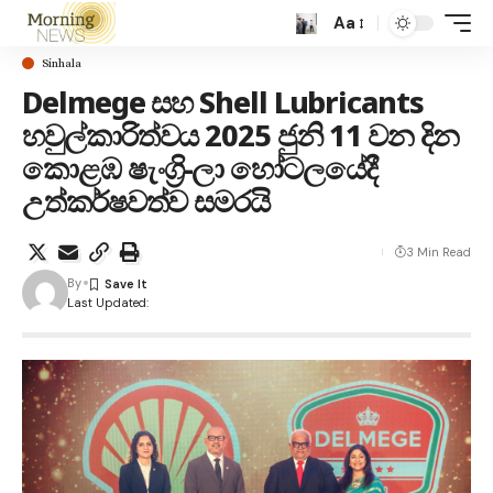
Aa
Sinhala
Delmege සහ Shell Lubricants
හවුල්කාරිත්වය 2025 ජුනි 11 වන දින
කොළඹ ෂැංග්‍රි-ලා හෝටලයේදී
උත්කර්ෂවත්ව සමරයි
3 Min Read
By
Last Updated: