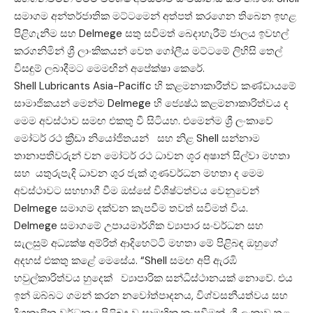
සමාගම අන්තර්ජාතික මට්ටමෙන් අත්පත් කරගෙන තිබෙන ඉහළ
පිළිගැනීම සහ Delmege සතු සවිමත් බෙදාහැරීම් ජාලය ඉවහල්
කරගනිමින් ශ්‍රී ලාංකිකයන් වෙත ගෝලීය මට්ටමේ ලිහිසි තෙල්
විසඳුම් ලබාදීමට මෙමඟින් අපේක්ෂා කෙරේ.
Shell Lubricants Asia-Pacific හි කළමනාකාරීත්ව කණ්ඩායමේ
සාමාජිකයන් මෙන්ම Delmege හි ජ්‍යෙෂ්ඨ කළමනාකාරිත්වය ද
මෙම අවස්ථාව සමඟ එකතු වී සිටියහ. එමෙන්ම ශ්‍රී ලංකාවේ
මෝටර් රථ ක්‍රීඩා නියෝජිතයන් සහ නිළ Shell සන්නාම
තානාපතිවරුන් වන මෝටර් රථ ධාවන ශූර අෂාන් සිල්වා මහතා
සහ යතුරුපැදි ධාවන ශුර ජැක් ගුණවර්ධන මහතා ද මෙම
අවස්ථාවට සහභාගී වීම ඔස්සේ විශිෂ්ටත්වය වෙනුවෙන්
Delmege සමාගම දක්වන කැපවීම තවත් සවිමත් විය.
Delmege සමාගමේ උපායමාර්ගික ව්‍යාපාර සංවර්ධන සහ
සැලසුම් අධ්‍යක්ෂ අම්රිත් ආදිහෙට්ටි මහතා මේ පිළිබඳ ඔහුගේ
අදහස් එකතු කළේ මෙසේය. “Shell සමඟ අපි ඇරඹි
හවුල්කාරිත්වය හුදෙක් ව්‍යාපාරික සන්ධිස්ථානයක් නොවේ. එය
ඉන් ඔබ්බට ගමන් කරන නවෝත්පාදනය, විශ්වසනීයත්වය සහ
දිගුකාලීන වර්ධනය පිළිබඳ වූ සාමුහික කැපවීමක්. ශ්‍රී ලංකාව තුළ