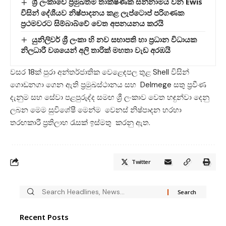
ශ්‍රී ලංකාවේ ප්‍රමුඛතම තාක්ෂණික සන්නාමය වන Ewis
විසින් දේශීයව නිෂ්පාදනය කළ ලැප්ටොප් පරිගණක
ප්‍රථමවරට සිම්බාබ්වේ වෙත අපනයනය කරයි
යුනිලිවර් ශ්‍රී ලංකා හි නව සභාපති හා ප්‍රධාන විධායක
නිලධාරී වශයෙන් අලි තාරික් මහතා වැඩ අරඹයි
වසර 18ක් පුරා අන්තර්ජාතික වෙළෙඳපල තුළ Shell විසින්
ගොඩනගා ගෙන ඇති ප්‍රමුඛස්ථානය සහ Delmege සතු ප්‍රවීණ
දැනුම සහ සේවා පළපුරුද්ද සමඟ ශ්‍රී ලංකාව වෙත හඳුන්වා දෙනු
ලබන මෙම සුවිශේෂී මෙන්ම වෙනස් නිෂ්පාදන හරහා
තරඟකාරී ප්‍රතිලාභ රැසක් ඉස්මතු කරනු ඇත.
Twitter
Recent Posts