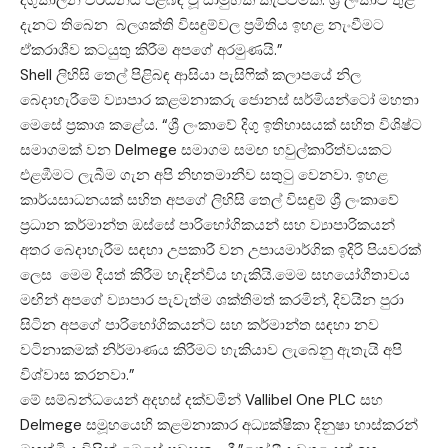
දැනට තිබෙන බලශක්ති විසඳුම්වල ප්‍රමිතිය ඉහළ නැංවීමට
ඒකරාශීව කටයුතු කිරීම අපගේ අරමුණයි.”
Shell ලිහිසි තෙල් පිළිබඳ ආසියා පැසිෆික් කලාපයේ නිල
බෙදාහැරීමේ ව්‍යාපාර කළමනාකරු ජොනස් සර්මියන්ටෝ මහතා
මෙසේ ප්‍රකාශ කළේය. “ශ්‍රී ලංකාවේ දිගු ඉතිහාසයක් සහිත විශිෂ්ට
සමාගමක් වන Delmege සමාගම සමඟ හවුල්කාරිත්වයකට
එළඹීමට ලැබීම ගැන අපි නිහතමානීව සතුටු වෙනවා. ඉහළ
කාර්යසාධනයක් සහිත අපගේ ලිහිසි තෙල් විසඳුම් ශ්‍රී ලංකාවේ
ප්‍රධාන කර්මාන්ත ඔස්සේ පාරිභෝගිකයන් සහ ව්‍යාපාරිකයන්
අතර බෙදාහැරීම සඳහා උපකාරී වන උපායමාර්ගික ඉදිරි පියවරක්
ලෙස මෙම දියත් කිරීම හැඳින්විය හැකියි.මෙම සහයෝගීතාවය
මඟින් අපගේ ව්‍යාපාර පැවැත්ම ශක්තිමත් කරමින්, දිවයින පුරා
සිටින අපගේ පාරිභෝගිකයන්ට සහ කර්මාන්ත සඳහා නව
වටිනාකමක් නිර්මාණය කිරීමට හැකියාව ලැබෙනු ඇතැයි අපි
විශ්වාස කරනවා.”
මේ සම්බන්ධයෙන් අදහස් දක්වමින් Vallibel One PLC සහ
Delmege සමූහයෙහි කළමනාකාර අධ්‍යක්ෂිකා දිනුෂා භාස්කරන්