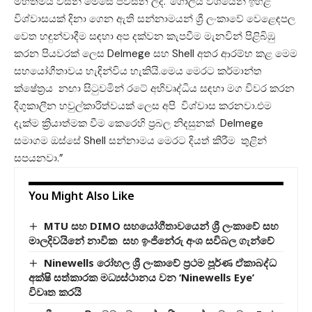
මහත්මිය විසින් මෙසේ පවසන ලදී.”ගෝලීය වශයෙන් ඉහළ
විශ්වාසයක් දිනා ගෙන ඇති සන්නාමයන් ශ්‍රී ලංකාවේ වෙළෙඳපල
වෙත හඳුන්වාදීම සඳහා අප දක්වන කැපවීම මැනවින් පිළිබිඹු
කරන පියවරක් ලෙස Delmege සහ Shell අතර ආරම්භ කළ මෙම
සහයෝගීතාවය හැඳින්විය හැකියි.මෙය මෙරට කර්මාන්ත
ක්ෂේත්‍රය නඟා සිටුවමින් රටේ අභිවෘද්ධිය සඳහා මග විවර කරන
දිගුකාලීන හවුල්කාරිත්වයක් ලෙස අපි විශ්වාස කරනවා.එම
දැක්ම ක්‍රියාත්මක වීම කෙරෙහි ප්‍රබල නිදසුනක් Delmege
සමාගම ඔස්සේ Shell සන්නාමය මෙරට දියත් කිරීම තුළින්
සපයනවා.”
You Might Also Like
MTU සහ DIMO සහයෝගීතාවයෙන් ශ්‍රී ලංකාවේ සහ
මාලදිවයිනේ නාවික සහ ඉංජිනේරු අංශ සවිබල ගැන්වේ
Ninewells රෝහල ශ්‍රී ලංකාවේ ප්‍රථම පූර්ණ ඒකාබද්ධ
අක්ෂි සත්කාරක මධ්‍යස්ථානය වන ‘Ninewells Eye’
විවෘත කරයි