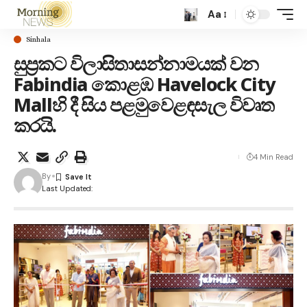
Aa
Sinhala
සුප්‍රකට විලාසිතාසන්නාමයක් වන
Fabindia කොළඹ Havelock City
Mallහි දී සිය පළමුවෙළඳසැල විවෘත
කරයි.
4 Min Read
By
Last Updated: