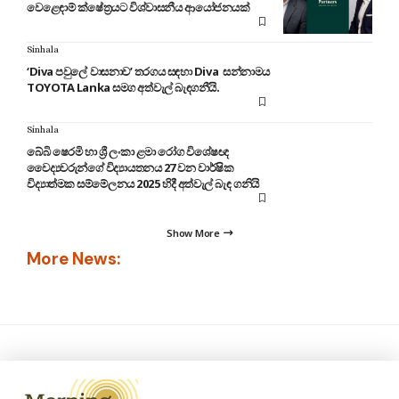
වෙළෙඳාම් ක්ෂේත්‍රයට විශ්වාසනීය ආයෝජනයක්
Sinhala
‘Diva පවුලේ වාසනාව’ තරගය සඳහා Diva සන්නාමය
TOYOTA Lanka සමග අත්වැල් බැඳගනීයි.
Sinhala
බේබි ෂෙරමි හා ශ්‍රී ලංකා ළමා රෝග විශේෂඥ
වෛද්‍යවරුන්ගේ විද්‍යායතනය 27 වන වාර්ෂික
විද්‍යාත්මක සම්මේලනය 2025 හිදී අත්වැල් බැඳ ගනියි
Show More
More News: