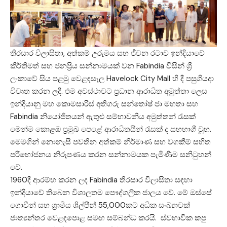
තිරසාර විලාසිතා, අත්කම් උරුමය සහ ජීවන රටාව ඉන්දියාවේ
කීර්තිමත් සහ ජනප්‍රිය සන්නාමයක් වන Fabindia විසින් ශ්‍රී
ලංකාවේ සිය පළමු වෙළඳසැල Havelock City Mall හි දී පසුගියදා
විවෘත කරන ලදී. එම අවස්ථාවට ප්‍රධාන ආරාධිත අමුත්තා ලෙස
ඉන්දියානු මහ කොමසාරිස් අතිගරු සන්තෝෂ් ජා මහතා සහ
Fabindia නියෝජිතයන් ඇතුළු සම්භාවනීය අමුත්තන් රැසක්
මෙන්ම කොළඹ ප්‍රමුඛ පෙළේ ආරාධිතයින් රැසක් ද සහභාගී වූහ.
මෙමගින් නොනැසී පවතින අත්කම් නිර්මාණ සහ වගකීම් සහිත
පරිභෝජනය නිරූපණය කරන සන්නාමයක පැමිණීම සනිටුහන්
වේ.
1960දී ආරම්භ කරන ලද Fabindia තිරසාර විලාසිතා සඳහා
ඉන්දියාවේ තිබෙන විශාලතම පෞද්ගලික ජාලය වේ. මේ ඔස්සේ
ගොවීන් සහ ග්‍රාමීය ශිල්පීන් 55,000කට අධික සංඛ්‍යාවක්
ජාත්‍යන්තර වෙළඳපොළ සමඟ සම්බන්ධ කරයි. ස්වභාවික කපු