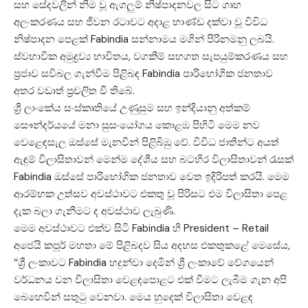
සහ සේදවලින් නිම වූ ඇගලුම් නිෂ්පාදනවල සිට ගෘහ
අලංකරණය සහ ජීවන රටාවට අදාළ භාණ්ඩ දක්වා වූ විවිධ
නිෂ්පාදන පෙළක් Fabindia සන්නාමය මගින් පිරිනමනු ලබයි.
ස්වභාවික අමුද්‍රව්‍ය භාවිතය, වගකීම් සහගත සැපයුම්කරණය සහ
ප්‍රජාව සවිබල ගැන්වීම පිළිබඳ Fabindia පාරිභෝගික ජනතාව
අතර වඩාත් ප්‍රචලිත වී තිබේ.
ශ්‍රී ලාංකේය සංස්කෘතියේ උණුසුම සහ ඉන්දියානු අත්කම්
සෞන්දර්යයේ මනා සුසංයෝගය කොළඹ පිහිටි මෙම නව
වෙළෙඳසැල ඔස්සේ මැනවින් පිළිබිඹු වේ. විවිධ ජාතීන්‍ට අයත්
ඇඳුම් විලාසිතාවන් මෙන්ම දේශීය සහ බටහිර විලාසිතාවන් රැසක්
Fabindia ඔස්සේ පාරිභෝගික ජනතාව වෙත ඉදිරිපත් කරයි. මෙම
ආරම්භක උත්සව අවස්ථාවට එකතු වූ පිරිසට එම විලාසිතා පෙළ
දැක බලා ගැනීමට ද අවස්ථාව ලැබුණි.
මෙම අවස්ථාවට එක්ව සිටි Fabindia හි President – Retail
අජෙයි කපූර් මහතා මේ පිළිබදව සිය අදහස එකතුකළේ මෙසේය,
‘‘ශ්‍රී ලංකාවට Fabindia හදුන්වා දෙමින් ශ්‍රී ලංකාවේ වේගයෙන්
වර්ධනය වන විලාසිතා වෙළඳපොළට එක් වීමට ලැබීම ගැන අපි
බෙහෙවින් සතුටු වෙනවා. මෙය හුදෙක් විලාසිතා වෙළඳ