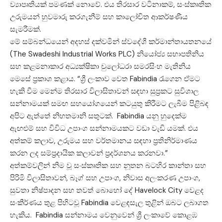
ව්‍යාපෘතියක් පමණක් නොවේ. එය තිරසාර වටිනාකම්, සංස්කෘතික
උරුමයන් හුවමාරු කරගැනීම් සහ කාලෝචිත ආකර්ෂණීය
සැමරීමක්.
මේ සම්බන්ධයෙන් අදහස් දක්වමින් ස්වදේශී කර්මාන්තායතනයේ
(The Swadeshi Industrial Works PLC) නියෝජ්‍ය සභාපතිනිය
සහ කළමනාකාර අධ්‍යක්ෂිකා චුලෝධරා සමරසිංහ මැතිනිය
මෙසේ ප්‍රකාශ කළාය. “ශ්‍රී ලංකාව වෙත Fabindia රැගෙන ඒමට
හැකි වීම මෙන්ම තිරසාර විලාසිතාවන් සඳහා සුප්‍රකට සුවිශාල
සන්නාමයක් සමඟ සහයෝගයෙන් කටයුතු කිරීමට ලැබීම පිළිබඳ
අපිට ඇත්තේ නිහතමානි සතුටක්. Fabindia යනු හුදෙක්ම
ඇඟළුම් සහ විවිධ උපාංග සන්නාමයකට වඩා වැඩි යමක්. එය
අත්කම් කලාව, උරුමය සහ වර්තමානය සඳහා ප්‍රතිනිර්මාණය
කරන ලද සම්ප්‍රදායික කලාවන් ප්‍රදර්ශනය කරනවා.”
අත්කම්වලින් නිම වූ සංස්කෘතික සහ නූතන බටහිර කාන්තා සහ
පිරිමි විලාසිතාවන්, බෑග් සහ උපාංග, නිවාස අලංකරණ උපාංග,
සුවතා නිෂ්පාදන සහ තවත් බොහෝ දේ Havelock City වෙළද
සංකීර්ණය තුළ පිහිටවූ Fabindia වෙළඳසැල තුළින් ඔබට ලබාගත
හැකිය. Fabindia සන්නාමය වෙනුවෙන් ශ්‍රී ලංකාවේ කොළඹ