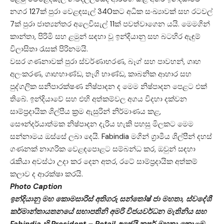
නගර 127ක් පුරා වෙළඳසැල් 340කට අධික සංඛ්‍යාවක් සහ රටවල්
7ක් පුරා
ජා
ත්‍යන්තර අලෙවිසැල් 11ක් පවත්වාගෙන යයි. මෙමගින්
කාන්තා, පිරිමි සහ ළමුන් සඳහා වූ ඉන්දියානු සහ බටහිර ඇඳුම්
විලාසිතා රැසක් පිරිනමයි.
වසර ගණනාවක් පුරා ස්වර්ණාභරණ, බෑග් සහ පාවහන්, ගෘහ
අලංකරණ, ගෘහභාණ්ඩ, තෑගි භාණ්ඩ, කාබනික ආහාර සහ
පුද්ගලික සනීපාරක්ෂණ නිෂ්පාදන ද මෙම නිෂ්පාදන පෙළට එක්
තිබේ. ඉන්දියාවේ සහ එහි අත්කම්වල අගය විදහා දක්වන
සාම්ප්‍රදායික ශිල්පීය ක්‍රම ඇසුරින් නිර්මාණය කළ,
සෞන්දර්යාත්මක නිෂ්පාදන දැරිය හැකි පහසු මිලකට මෙම
සන්නාමය ඔස්සේ ලබා දෙයි. Fabindia මගින් ග්‍රාමීය ශිල්පීන් දහස්
ගණනක් නාගරික වෙළඳපොළට සම්බන්ධ කර, ඔවුන් සඳහා
රැකියා අවස්ථා උදා කර දෙන අතර, රටේ සාම්ප්‍රදායික අත්කම්
කලාව ද ආරක්ෂා කරයි.
Photo Caption
ඉන්දියානු මහ කොමසාරිස් අතිගරු සන්තෝෂ් ජා මහතා, ස්වදේශී
කර්මාන්තායතනයේ සභාපතිනි අමරි විජයවර්ධන මැතිනි
ය
සහ