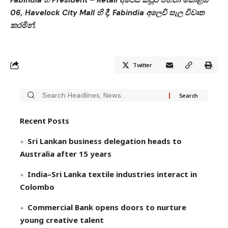
Fabindia හි President – Retail අජෙයි කපූර් මහතා කොළඹ
06, Havelock City Mall හි දී, Fabindia අලෙවි සැල විවෘත
කරමින්.
Twitter
Recent Posts
Sri Lankan business delegation heads to
Australia after 15 years
India–Sri Lanka textile industries interact in
Colombo
Commercial Bank opens doors to nurture
young creative talent