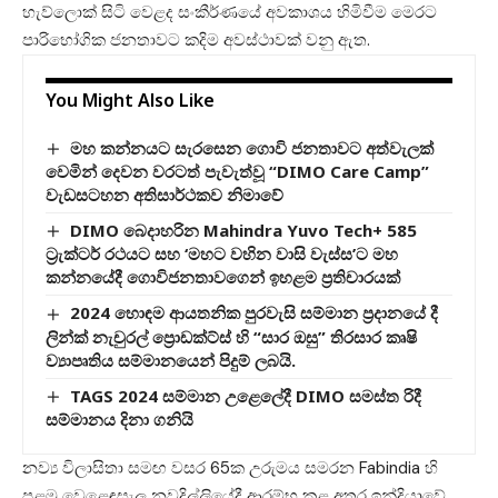
හැව්ලොක් සිටි වෙළද සංකීර්ණයේ අවකාශය හිමිවීම මෙරට
පාරිභෝගික ජනතාවට කදිම අවස්ථාවක් වනු ඇත.
You Might Also Like
මහ කන්නයට සැරසෙන ගොවි ජනතාවට අත්වැලක්
වෙමින් දෙවන වරටත් පැවැත්වූ “DIMO Care Camp”
වැඩසටහන අතිසාර්ථකව නිමාවේ
DIMO බෙදාහරින Mahindra Yuvo Tech+ 585
ට්‍රැක්ටර් රථයට සහ ‘මහට වහින වාසි වැස්ස’ට මහ
කන්නයේදී ගොවිජනතාවගෙන් ඉහළම ප්‍රතිචාරයක්
2024 හොඳම ආයතනික පුරවැසි සම්මාන ප්‍රදානයේ දී
ලින්ක් නැචුරල් ප්‍රොඩක්ට්ස් හි “සාර ඔසු” තිරසාර කෘෂි
ව්‍යාපෘතිය සම්මානයෙන් පිදුම් ලබයි.
TAGS 2024 සම්මාන උළෙලේදී DIMO සමස්ත රිදී
සම්මානය දිනා ගනියි
නව්‍ය විලාසිතා සමඟ වසර 65ක උරුමය සමරන Fabindia හි
පළමු වෙළෙඳසැල නවදිල්ලියේදී ආරම්භ කළ අතර ඉන්දියාවේ