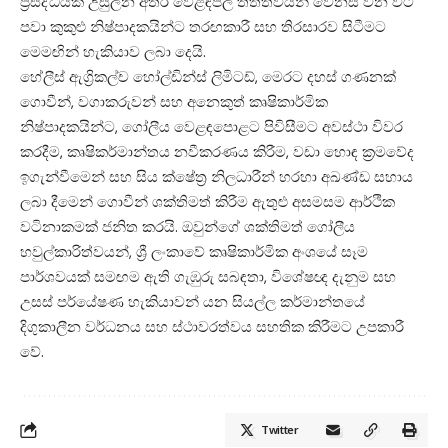
ප්‍රසිද්ධියක් උසුලන අතර වෙළඳපල තත්ත්වයන් වෙනස් වන විට
පවා කුකුළු නිෂ්පාදකයින්ට තරඟකාරී සහ තිරසාරව සිටීමට
මෙමඟින් හැකියාව ලබා දෙයි.
හේලීස් ඇග්‍රිකල්ච හෝල්ඩින්ස් ලිමිටඩ්, මෙරට දහස් ගණනක්
ගොවීන්, වගාකරුවන් සහ අනෙකුත් කෘෂිකාර්මික
නිෂ්පාදකයින්ට, ගෝලීය වෙළඳපොළට පිවිසීමට අවස්ථා විවර
කරදීම, කෘෂිකර්මාන්තය නවීකරණය කිරීම, වඩා හොඳ ක්‍රමවේද
ඉගැන්වීමෙන් සහ සිය ක්ෂේත්‍ර නිලධාරීන් හරහා අඛණ්ඩ සහාය
ලබා දීමෙන් ගොවීන් ශක්තිමත් කිරීම ඇතුළු අසමසම ආර්ථික
වටිනාකමක් ජනිත කරයි. ඔවුන්ගේ ශක්තිමත් ගෝලීය
හවුල්කාරිත්වයන්, ශ්‍රී ලංකාවේ කෘෂිකාර්මික අංශයේ සෑම
පාර්ශවයක් සමඟම ඇති ගැඹුරු සබඳතා, විශේෂඥ දැනුම සහ
උසස් පර්යේෂණ හැකියාවන් යන සියල්ල කර්මාන්තයේ
දිගුකාලීන වර්ධනය සහ ස්ථාවරත්වය සහතික කිරීමට උපකාරී
වේ.
Twitter