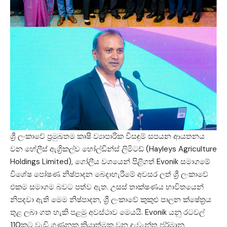
ශ්‍රී ලංකාවේ ප්‍රමුඛතම කෘෂි ව්‍යාපාරික විසඳුම් සපයන ආයතනය
වන හේලීස් ඇග්‍රිකල්ච හෝල්ඩින්ස් ලිමිටඩ් (Hayleys Agriculture
Holdings Limited), ගෝලීය වශයෙන් පිළිගත් Evonik සමාගමේ
විශේෂ පෝෂණ නිෂ්පාදන බෙදාහැරීමේ අවසර ලත් ශ්‍රී ලංකාවේ
එකම සමාගම බවට පත්ව ඇත. උසස් තාක්ෂණය භාවිතයෙන්
නිපදවා ඇති මෙම නිෂ්පාදන, ශ්‍රී ලංකාවේ කුකුළු පාලන ක්ෂේත්‍රය
තුළ ලබා ගත හැකි පළමු අවස්ථාව මෙයයි. Evonik යනු රටවල්
110කට වැඩි ගණනක ක්‍රියාත්මක වන දැවැන්ත ජර්මානු