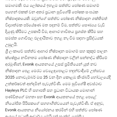
සමාගමකි. එය ලෝකයේ ඉහළම සත්ත්ව පෝෂණ සමාගම්
පහෙන් එකක් වන අතර ප්‍රධාන සුවිශේෂි පෝෂක සංඝඨක
නිෂ්පාදකයෙකි. ඔවුන්ගේ සත්ත්ව පෝෂණ නිෂ්පාදන ශක්තිමත්
විද්‍යාත්මක පර්යේෂණ මත පදනම් වීම, සත්ත්ව සෞඛ්‍යය වැඩි
දියුණු කිරීමට උපකාරී වීම, ආහාර භාවිතය ප්‍රශස්ත කිරීම සහ
සමස්ත ගොවිපල ඵලදායිතාව ඉහළ නැංවීම සඳහා ප්‍රසිද්ධයක්
උසුලයි.
ශ්‍රී ලංකාවේ සත්ත්ව ආහාර නිෂ්පාදන සමාගම් සහ කුකුළු පාලන
ක්ෂේත්‍රය නවීනතම පෝෂණ නිෂ්පාදන වලින් සන්නද්ධ කිරීමේ
අරමුණින්, Evonik ආයතනයේ උසස් ප්‍රමිතියෙන් යුත් නව
නිෂ්පාදන පෙළ මෙරට වෙළෙඳපොළට හඳුන්වාදීමේ උත්සවය
2025 නොවැම්බර් මස 25 වන දින කොළඹ කිංස්බරි හෝටලයේදී
උත්කර්ෂවත් අන්දමින් පැවැත්විණි. මෙම සුවිශේෂී අවස්ථාව
Hayleys PLC හි සභාපති සහ ප්‍රධාන විධායක මොහාන්
පණ්ඩිතගේ මහතා සහ Evonik ආයතනයේ ඉහළ පෙළේ
නියෝජිත පිරිසකගේ සහභාගීත්වයෙන් පැවැත්විණි. ඒ අනුව,
Evonik ආයතනය නියෝජනය කරමින් එහි සත්ත්ව
පෝෂණ
අංශයේ
ප්‍රධානී ආචාර්ය මේරියන් හැක්ස්, ගෝලීය