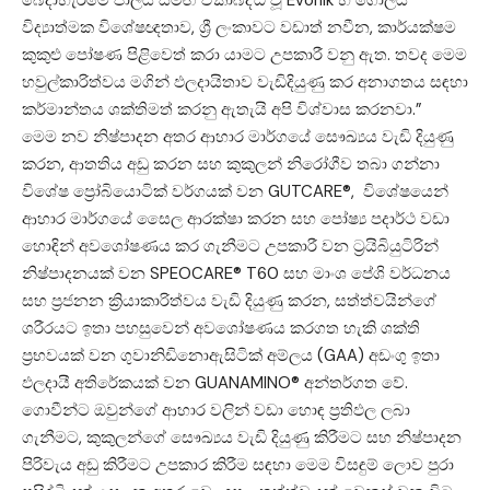
බෙදාහැරීමේ ජාලය සමඟ ඒකාබද්ධ වූ Evonik හි ගෝලීය
විද්‍යාත්මක විශේෂඥතාව, ශ්‍රී ලංකාවට වඩාත් නවීන, කාර්යක්ෂම
කුකුළු පෝෂණ පිළිවෙත් කරා යාමට උපකාරී වනු ඇත. තවද මෙම
හවුල්කාරිත්වය මගින් ඵලදායිතාව වැඩිදියුණු කර අනාගතය සඳහා
කර්මාන්තය ශක්තිමත් කරනු ඇතැයි අපි විශ්වාස කරනවා.”
මෙම නව නිෂ්පාදන අතර ආහාර මාර්ගයේ සෞඛ්‍යය වැඩි දියුණු
කරන, ආතතිය අඩු කරන සහ කුකුලන් නිරෝගීව තබා ගන්නා
විශේෂ ප්‍රෝබියොටික් වර්ගයක් වන GUTCARE®, විශේෂයෙන්
ආහාර මාර්ගයේ සෛල ආරක්ෂා කරන සහ පෝෂ්‍ය පදාර්ථ වඩා
හොඳින් අවශෝෂණය කර ගැනීමට උපකාරී වන ට්‍රයිබියුටිරින්
නිෂ්පාදනයක් වන SPEOCARE® T60 සහ මාංශ පේශි වර්ධනය
සහ ප්‍රජනන ක්‍රියාකාරිත්වය වැඩි දියුණු කරන, සත්ත්වයින්ගේ
ශරීරයට ඉතා පහසුවෙන් අවශෝෂණය කරගත හැකි ශක්ති
ප්‍රභවයක් වන ගුවානිඩිනොඇසිටික් අම්ලය (GAA) අඩංගු ඉතා
ඵලදායී අතිරේකයක් වන GUANAMINO® අන්තර්ගත වේ.
ගොවීන්ට ඔවුන්ගේ ආහාර වලින් වඩා හොඳ ප්‍රතිඵල ලබා
ගැනීමට, කුකුලන්ගේ සෞඛ්‍යය වැඩි දියුණු කිරීමට සහ නිෂ්පාදන
පිරිවැය අඩු කිරීමට උපකාර කිරීම සඳහා මෙම විසඳුම් ලොව පුරා