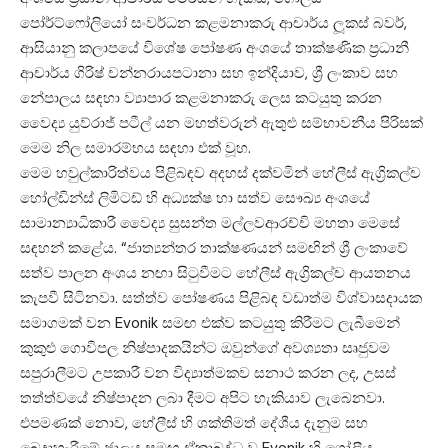
පෝර්ට්ෆෝලියෝ සංවර්ධන කළමනාකරු ආචාර්ය ලූකස් බවර්,
ආසියානු කලාපයේ විශේෂ පෝෂණ අංශයේ තාක්ෂණික ප්‍රධානී
ආචාර්ය ගිරිෂ් චන්නරායපටානා සහ ඉන්දියාව, ශ්‍රී ලංකාව සහ
නේපාලය සඳහා ව්‍යාපාර කළමනාකරු ලෙස කටයුතු කරන
වෛද්‍ය යුව්රාජ් පටීල් යන මහත්වරුන් ඇතුළු සම්භාවනීය පිරිසක්
මෙම නිල සමාරම්භය සඳහා එක් වූහ.
මෙම හවුල්කාරිත්වය පිළිබඳව අදහස් දක්වමින් හේලීස් ඇග්‍රිකල්ච
හෝල්ඩින්ස් ලිමිටඩ් හි අධ්‍යක්ෂ හා සත්ව සෞඛ්‍ය අංශයේ
සාමාන්‍යාධිකාරී වෛද්‍ය සුසන්ත මල්ලවආරච්චි මහතා මෙසේ
සඳහන් කළේය. “ජාත්‍යන්තර තාක්ෂණයන් සමඟින් ශ්‍රී ලංකාවේ
සත්ව පාලන අංශය නඟා සිටුවීමට හේලීස් ඇග්‍රිකල්ච ආයතනය
කැපවී සිටිනවා. සත්ත්ව පෝෂණය පිළිබඳ වඩාත්ම විශ්වාසදායක
සමාගමක් වන Evonik සමඟ එක්ව කටයුතු කිරීමට ලැබීමෙන්
කුකුළු ගොවිපල නිෂ්පාදකයින්ට ඔවුන්ගේ අවශ්‍යතා සෘජුවම
සපුරාලීමට උපකාරී වන විද්‍යාත්මකව සනාථ කරන ලද, උසස්
තත්ත්වයේ නිෂ්පාදන ලබා දීමට අපිට හැකියාව ලැබෙනවා.
එපමණක් නොව, හේලීස් හි ශක්තිමත් දේශීය දැනුම සහ