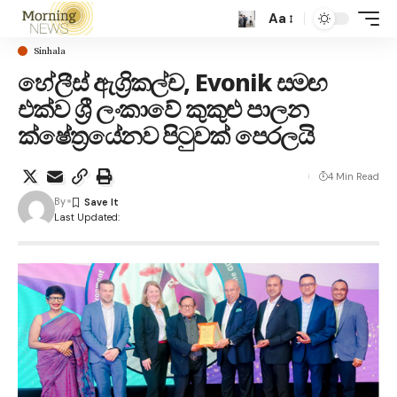
Aa
Sinhala
හේලීස් ඇග්‍රිකල්ච, Evonik සමඟ
එක්ව ශ්‍රී ලංකාවේ කුකුළු පාලන
ක්ෂේත්‍රයේනව පිටුවක් පෙරලයි
4 Min Read
By
Last Updated: