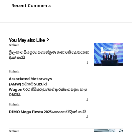
Recent Comments
You May also Like
Sinhala
ශ‍්‍රී ලංකාව සිය ප‍්‍රථම සම්මන්ත‍්‍රණ තානාපති වැඩසටහන
දියත් කරයි
Sinhala
Associated Motorways
(AMW) සමාගම Suzuki
WagonR රථ හිමිකරුවන්ගේ ආරක්ෂාව සඳහා කැප
වී සිටියි.
Sinhala
DIMO Mega Fiesta 2025 යාපනයේ දී දියත් කරයි
Sinhala