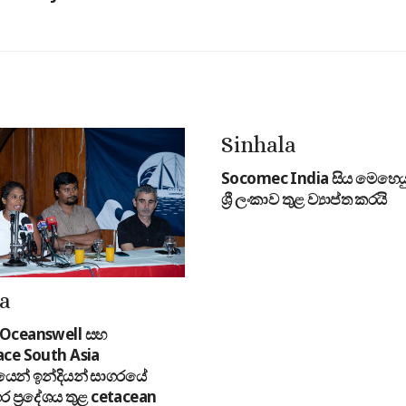
Sinhala
Socomec India සිය මෙහෙයු
ශ්‍රී ලංකාව තුළ ව්‍යාප්ත කරයි
la
ට Oceanswell සහ
ce South Asia
න් ඉන්දියන් සාගරයේ
ගර ප්‍රදේශය තුළ cetacean