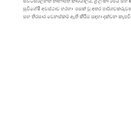
ස්විට්සර්ලන්ත තානාපති කාර්යාලය, ශ්‍රී ලංකා රජය
සුවිශේෂී අවස්ථාව හරහා පසක් වූ අතර පාර්ශවකරුවන් 
සහ තිරසාර වෙනස්කම් ඇති කිරීම සඳහා දක්වන කැපවී