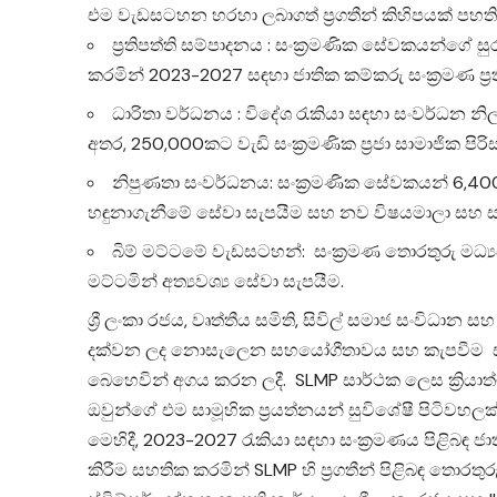
එම වැඩසටහන හරහා ලබාගත් ප්‍රගතීන් කිහිපයක් පහති
ප්‍රතිපත්ති සම්පාදනය : සංක්‍රමණික සේවකයන්ගේ ස
කරමින් 2023-2027 සඳහා ජාතික කම්කරු සංක්‍රමණ ප්‍රති
ධාරිතා වර්ධනය : විදේශ රැකියා සඳහා සංවර්ධන නි
අතර, 250,000කට වැඩි සංක්‍රමණික ප්‍රජා සාමාජික පි
නිපුණතා සංවර්ධනය: සංක්‍රමණික සේවකයන් 6,40
හඳුනාගැනීමේ සේවා සැපයීම සහ නව විෂයමාලා සහ සහත
බිම් මට්ටමේ වැඩසටහන්: සංක්‍රමණ තොරතුරු මධ්‍යස්ථා
මට්ටමින් අත්‍යවශ්‍ය සේවා සැපයීම.
ශ්‍රී ලංකා රජය, වෘත්තීය සමිති, සිවිල් සමාජ සංවිධ
දක්වන ලද නොසැලෙන සහයෝගීතාවය සහ කැපවීම ස්විට
බෙහෙවින් අගය කරන ලදී. SLMP සාර්ථක ලෙස ක්‍රියාත්
ඔවුන්ගේ එම සාමූහික ප්‍රයත්නයන් සුවිශේෂී පිටිවහලක්
මෙහිදී, 2023-2027 රැකියා සඳහා සංක්‍රමණය පිළිබඳ ජාතික
කිරීම සහතික කරමින් SLMP හි ප්‍රගතීන් පිළිබඳ තොරතුර