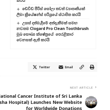
කරයි
ඩේවිඩ් පීරිස් සෝලා තවත් ව්‍යාපෘතියක්
ලීමා ක්‍රියේෂන්ස් පරිශ්‍රයේ ස්ථාපිත කරයි
උසස් දත්මැදීමේ අත්දැකීමක් සමඟ
නවතම Clogard Pro Clean Toothbrush
මුඛ සෞඛ්‍ය ක්ෂේත්‍රයේ පෙරළිකාර
වෙනසක් ඇති කරයි
Twitter
Email
NEXT ARTICLE
ational Cancer Institute of Sri Lanka
sha Hospital) Launches New Website
for Worldwide Donations