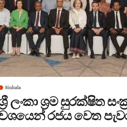
Sinhala
ශ්‍රී ලංකා ශ්‍රම සුරක්ෂි
වශයෙන් රජය වෙත පැව