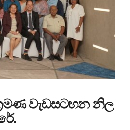
ත සංක්‍රමණ වැඩසටහන නිල
රේ.