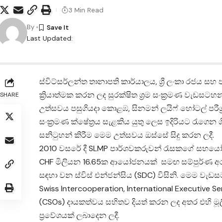
3 Min Read
By
Last Updated:
ස්විට්සර්ලන්ත තානාපති කාර්යාලය, ශ්‍රී ලංකා රජය 
ක්‍රියාත්මක කරන ලද සුරක්ෂිත ශ්‍රම සංක්‍රමණ වැඩසට
SHARE
උත්සවය පසුගියදා කොළඹ, සිනමන් ලයිෆ් හෝටල් පරීශ්‍රයේද
සංක්‍රමණ ක්ෂේත්‍රය සැළකිය යුතු ලෙස ඉදිරියට රැගෙ
සනිටුහන් කිරීම මෙම උත්සවය ඔස්සේ සිදු කරන ලදී.
2010 වසරේ දී SLMP පාර්ශවකරුවන් රැසකගේ සහය
CHF මිලියන 16.65ක ආයෝජනයක් සමඟ සම්පුර්ණ අ
සඳහා වන ස්විස් එන්ජන්සිය (SDC) විසිනි. මෙම වැඩ
Swiss Intercooperation, International Executive S
(CSOs) දායකත්වය සහිතව දියත් කරන ලද අතර එහි මූලික
ප්‍රවේශයක් ලබාදෙන ලදී.