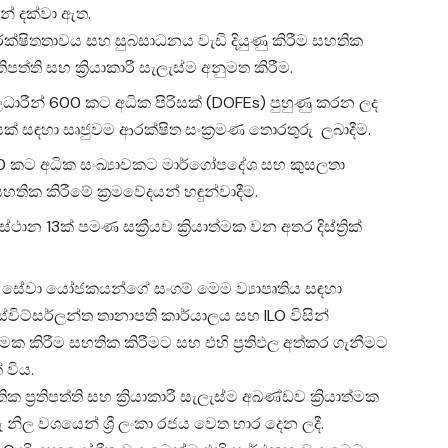
න් දක්වා ඇත.
ුරක්ෂිතතාවය සහ සුබසාධනය වැඩි දියුණු කිරීම සහතික
පත්ති සහ ක්‍රියාකාරී සැලැස්ම අනුමත කිරීම.
ලධාරීන් 600 කට අධික පිරිසක් (DOFEs) පුහුණු කරන ලද
රිසක් සඳහා සෘජුවම ආරක්ෂිත සංක්‍රමණ තොරතුරු ලබාදීම.
0 කට අධික සංඛ්‍යාවකට මාර්ගෝපදේශ සහ කුසලතා
ික කිරීමේ ක්‍රමවේදයන් හඳුන්වාදීම.
න 13ක් පමණ සක්‍රීයව ක්‍රියාත්මක වන අතර දිස්ත්‍රික්
ාන සහ සේවා යෝජකයන්ගේ සංගම් මෙම ව්‍යාපෘතිය සඳහා
්සර්ලන්ත තානාපති කාර්යාලය සහ ILO විසින්
මක කිරීම සහතික කිරීමට සහ එහි ප්‍රතිඵල අත්කර ගැනීමට
 විය.
 ප්‍රතිපත්ති සහ ක්‍රියාකාරී සැලැස්ම අඛණ්ඩව ක්‍රියාත්මක
ු නිල වශයෙන් ශ්‍රී ලංකා රජය වෙත භාර දෙන ලදී.