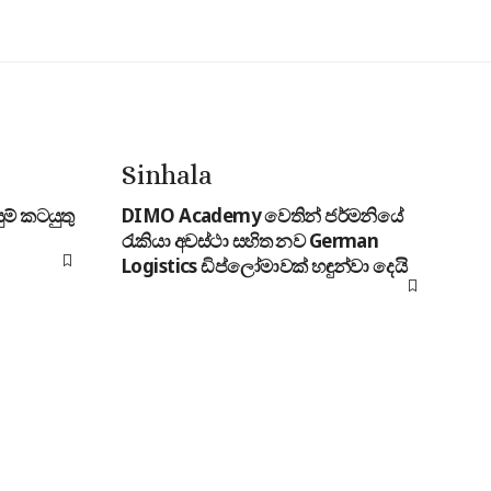
Sinhala
ම් කටයුතු
DIMO Academy වෙතින් ජර්මනියේ
රැකියා අවස්ථා සහිත නව German
Logistics ඩිප්ලෝමාවක් හඳුන්වා දෙයි