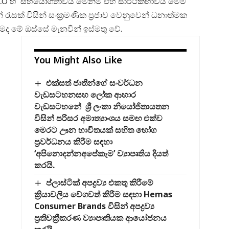
 සහ ILO හි සහයෝගීතාවය මෙන්ම එහි සාර්ථකභාවය මෙම
රැසක් විසින් සංක්‍රමණික ප්‍රජාව වෙනුවෙන් ධනාත්මක
මද මේ ඔස්සේ මැනවින් ඉස්මතු වේ.
You Might Also Like
එක්සත් ජාතීන්ගේ සංවර්ධන
වැඩසටහනසහ ලෝක ආහාර
වැඩසටහනේ ශ්‍රී ලංකා නියෝජිතායතන
විසින් පරිසර අමාත්‍යාංශය සමඟ එක්ව
මෙරට ඌන භාවිතයක් සහිත භෝග
ප්‍රවර්ධනය කිරීම සඳහා
‘අපිනොදන්නඅපේකෑම’ ව්‍යාපෘතිය දියත්
කරයි.
ප්ලාස්ටික් අපද්‍රව්‍ය එකතු කිරීමේ
ක්‍රියාවලිය වේගවත් කිරීම සඳහා Hemas
Consumer Brands විසින් අපද්‍රව්‍ය
ප්‍රතිචක්‍රීකරණ ව්‍යාපෘතියක ආයෝජනය