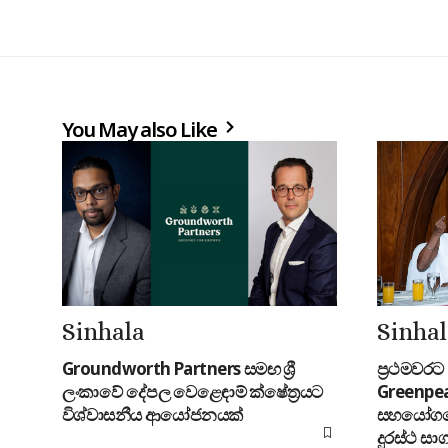
You May also Like
Sinhala
Sinha
Groundworth Partners සමඟ ශ්‍රී
ප්‍රථමවර
ලංකාවේ දේපල වෙළෙඳාම් ක්ෂේත්‍රයට
Greenpea
විශ්වාසනීය ආයෝජනයක්
සහයෝගයෙ
දුරස්ථ සා