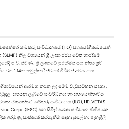
සහ ජාත්‍යන්තර කම්කරු සංවිධානයේ (ILO) සහයෝගීතාවයෙන්
හන (SLMP) නිල වශයෙන් ශ්‍රී ලංකා රජය වෙත භාරදීමේ
ී පැවැත්විණි. ශ්‍රී ලංකාවේ සුරක්ෂිත සහ නිත්‍ය ශ්‍රම
න ගිය වසර 14ක හවුල්කාරීත්වයේ විධිමත් අවසානය
ෝගීතාවයෙන් ආරම්භ කරන ලද මෙම වැඩසටහන සඳහා ,
රමුදල සපයනු ලැබුවේ සංවර්ධනය හා සහයෝගීතාවය
සටහන ජාත්‍යන්තර කම්කරු සංවිධානය (ILO), HELVETAS
ervice Corps (IESC) සහ සිවිල් සමාජ සංවිධාන කිහිපයක
 අරමුණු සාක්ෂාත් කරගැනීම සඳහා පුළුල් හා පැහැදිලි