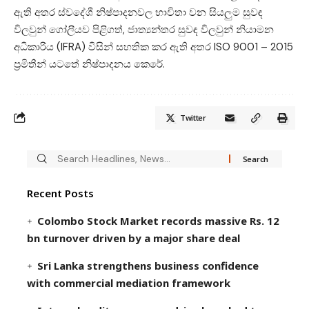
ඇති අතර ස්වදේශී නිෂ්පාදනවල භාවිතා වන සියලුම සුවඳ
විලවුන් ගෝලීයව පිළිගත්, ජාත්‍යන්තර සුවඳ විලවුන් නියාමන
අධිකාරිය (IFRA) විසින් සහතික කර ඇති අතර ISO 9001 – 2015
ප්‍රමිතීන් යටතේ නිෂ්පාදනය කෙරේ.
Twitter
Recent Posts
Colombo Stock Market records massive Rs. 12
bn turnover driven by a major share deal
Sri Lanka strengthens business confidence
with commercial mediation framework