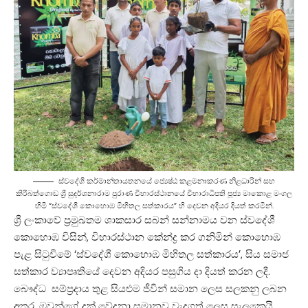
ස්වදේශී කර්මාන්තායතනයේ ජ්‍යෙෂ්ඨ කළමනාකරණ නිළධාරීන් සහ
කිරිබත්ගොඩ ශ්‍රී සුදර්ශනාරාම පුරාණ විහාරස්ථානයේ විහාරාධිපති පූජ්‍ය මාකොළ මංගල
හිමි “ස්වදේශී කොහොඹ මිහිතල සත්කාරය” හි දෙවන අදියර දියත් කරමින්.
ශ්‍රී ලංකාවේ ප්‍රමුඛතම ශාකසාර සබන් සන්නාමය වන ස්වදේශී
කොහොඹ විසින්, විහාරස්ථාන කේන්ද්‍ර කර ගනිමින් කොහොඹ
පැළ සිටුවීමේ ‘ස්වදේශී කොහොඹ මිහිතල සත්කාරය’, සිය සමාජ
සත්කාර ව්‍යාපෘතියේ දෙවන අදියර පසුගිය දා දියත් කරන ලදී.
බෞද්ධ සම්ප්‍රදාය තුළ සියළුම ජීවින් සමාන ලෙස සලකනු ලබන
අතර, ඔවුන්ගේ දුක් වේදනා සමානව වැදගත් ලෙස සැලකෙයි.