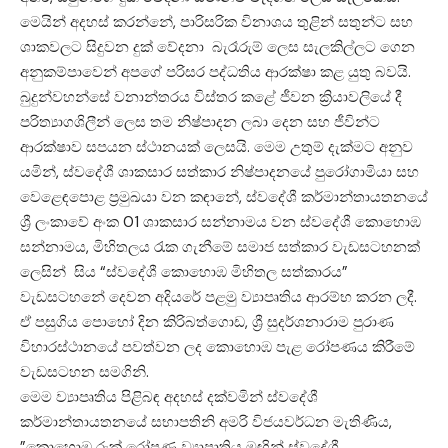
මෙයින් අදහස් කරන්නේ, පාරිසරික විනාශය තුළින් සතුන්ට සහ
ශාකවලට සිදුවන දුක් වේදනා බැරෑරුම් ලෙස සැලකිල්ලට ගෙන
අනුකම්පාවෙන් අපගේ පරිසර පද්ධතිය ආරක්ෂා කළ යුතු බවයි.
බුදුන්වහන්සේ වනාන්තරය විස්තර කළේ ජීවන ක්‍රියාවලියේ දී
පරිත්‍යාගශිලීන් ලෙස තම නිෂ්පාදන ලබා දෙන සහ ජීවින්ට
ආරක්ෂාව සපයන ස්ථානයක් ලෙසයි. මෙම උතුම් දැක්මට අනුව
යමින්, ස්වදේශී ශාකසාර සත්කාර නිෂ්පාදනයේ පුරෝගාමියා සහ
වෙළෙඳපොළ ප්‍රමුඛයා වන කඳානේ, ස්වදේශී කර්මාන්තායතනයේ
ශ්‍රී ලංකාවේ අංක 01 ශාකසාර සන්නාමය වන ස්වදේශී කොහොඹ
සන්නාමය, මිහිතලය රැක ගැනීමේ සමාජ සත්කාර වැඩසටහනක්
ලෙසින් සිය “ස්වදේශී කොහොඹ මිහිතල සත්කාරය”
වැඩසටහනේ දෙවන අදියරේ පළමු ව්‍යාපෘතිය ආරම්භ කරන ලදී.
ඒ පසුගිය පොහෝ දින කිරිබත්ගොඩ, ශ්‍රී සුදර්ශනාරාම පුරාණ
විහාරස්ථානයේ පවත්වන ලද කොහොඹ පැළ රෝපණය කිරීමේ
වැඩසටහන සමගිනි.
මෙම ව්‍යාපෘතිය පිළිබඳ අදහස් දක්වමින් ස්වදේශී
කර්මාන්තායතනයේ සභාපතිනි අමරි විජයවර්ධන මැතිණිය,
”කොහොඹ රුක් රෝපණ ව්‍යාපෘතිය මඟින් ස්වදේශී