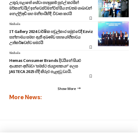
උතුරු පළාතේ සේවා පහසුකම් පුළුල් කරමින්
මර්කන්ටයිල් ඉන්වෙස්ට්මන්ට්ස් සිය නවතම ශාඛාවන්
නෙල්ලිඅඩි සහ මනිපායිහිදී විවෘත කරයි
Sinhala
IT Gallery 2024 වාර්ෂික හවුල්කාර සමුළුවේදී Ezviz
සන්නාමය සමඟ ඇති අඛණ්ඩ සහයෝගීතාවය
උත්කර්ෂවත්ව සමරයි
Sinhala
Hemas Consumer Brands දිවයිනේ සියළු
ආයතන අභිබවා ‘සමස්ථ ජයග්‍රාහකයා” ලෙස
JASTECA 2025 හිදී කිරුළු පැළඳවූ වගයි.
Show More
More News: