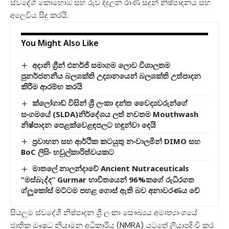
ස්වදේශී කොහොඹ සහ රුව දිදුලන රාණි සදුන් නිෂ්පාදනය සහ
අලෙවිය සිදු කරයි.
You Might Also Like
අදානි ග්‍රීන් එනර්ජි සමාගම ලොව විශාලතම
පුනර්ජනනීය බලශක්ති උද්‍යානයෙන් බලශක්ති උත්පාදන
කිරීම ආරම්භ කරයි
ක්ලෝගාඩ් විසින් ශ්‍රී ලංකා දන්ත වෛද්‍යවරුන්ගේ
සංගමයේ (SLDA)නිර්දේශය ලත් නවතම Mouthwash
නිෂ්පාදන පෙළක්වෙළඳපලට හඳුන්වා දෙයි
ප්‍රවාහන සහ ආර්ථික කටයුතු නංවාලමින් DIMO සහ
BoC ලිසිං හවුල්කාරිත්වයකට‍
මාතලේ නාලන්දාවේ Ancient Nutraceuticals
“මස්බැද්ද” Gurmar භාවිතයෙන් 96%කගේ රුධිරගත
ග්ලූකෝස් මට්ටම පහළ ගොස් ඇති බව අනාවරණය වේ
සියලුම ස්වදේශී නිෂ්පාදන ශ්‍රී ලංකා සෞඛ්‍යය අමාත්‍යාංශයේ
ජාතික ඖෂධ නියාමන අධිකාරිය (NMRA) යටතේ ලියාපදිංචි කර