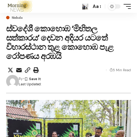
Aa
Sinhala
ස්වදේශී කොහොඹ ‘මිහිතල
සත්කාරය’ දෙවන අදියර යටතේ
විහාරස්ථාන තුළ කොහොඹ පැළ
රෝපණය අරඹයි
5 Min Read
By
Last Updated: