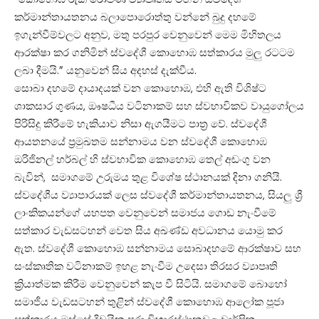
කර්මාන්තායතනය බලාපොරොත්තු වන්නේ බුදු දහමේ
ඉගැන්වීම්වලට අනුව, මතු පරපුර වෙනුවෙන් මෙම මිහිතලය
ආරක්ෂා කර ගනිමින් ස්වදේශී කොහොඹ සත්කාරය මුලු රටටම
ලබා දීමයි.” යනුවෙන් සිය අදහස් දැක්වීය.
සොබා දහමේ දායාදයක් වන කොහොඹ, එහි ඇති විශිෂ්ට
ශාකසාර ගුණය, ඖෂධීය වටිනාකම් සහ
ස්වභාවික
ව වායුගෝලය
පිරිසිදු කිරීමේ හැකියාව නිසා ඇගයීමට පාත්‍ර වේ. ස්වදේශී
ආයතනයේ ප්‍රමුඛතම සන්නාමය වන ස්වදේශී කොහොඹ
ඔරිජිනල් හර්බල් හි ස්වභාවික කොහොඹ තෙල් අඩංගු වන
බැවින්, සමාගමේ උරුමය තුළ විශේෂ ස්ථානයක් දිනා ගනියි.
ස්වදේශීය ව්‍යාපාරයක් ලෙස ස්වදේශී කර්මාන්තායතනය, සියලු ශ්‍රී
ලාංකිකයන්ගේ යහපත වෙනුවෙන් සමාජය ගොඩ නැංවීමේ
සත්කාර වැඩසටහන් වෙත සිය අඛණ්ඩ අවධානය යොමු කර
ඇත. ස්වදේශී කොහොඹ සන්නාමය සොබාදහමේ ආරක්ෂාව සහ
සංස්කෘතික වටිනාකම් ඉහළ නැංවීම උදෙසා තිරසර ව්‍යාපෘති
ක්‍රියාත්මක කිරීම වෙනුවෙන් කැප වී සිටියි. සමාගමේ බොහෝ
සමාජීය වැඩසටහන් තුළින් ස්වදේශී කොහොඹ ආලෝක පූජා