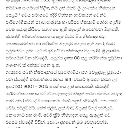
ස්වදේශී කොහොඹ බේබි ඇතුළු ස්වදේශී නිෂ්පාදන බ්‍රිතාන්‍ය
නිර්මාංශ සංගමයේ පිළිගැනීම ලත් එකම ශ්‍රී ලාංකේය නිෂ්පාදන
පෙළයි.” මෙය සමාගමේ ඉදිරි චින්තන භාවිතයන් මෙන්ම
පාරිභෝගිකයන් සදාචාරාත්මක හා පරිසර හිතකාමී තෝරා ගැනීම්
වෙත යොමු කිරීමට සමාගමේ ඇති කැමැත්ත පෙන්වන මිනුමකි.
ස්වදේශී කර්මාන්තායතනය සෑම විටම සිය නිෂ්පාදනවල
සෞඛ්‍යයමත්බව හා පාරිසරික බලපෑම සලකා ඇති අතර, එයට
ප්‍රමුඛත්වය ලබා දෙමින් අඛණ්ඩව නිෂ්පාදන සිදු කරයි. ශ්‍රී ලාංකික
සමාගමක් වන ස්වදේශී, පසුගිය දශක 08 තුළ කර්මාන්ත ප්‍රමුඛතා
ගණනාවක් අත්කර ගෙන ඇත.
ශාකසාර සබන් නිෂ්පාදනයේ පුරෝගාමියා සහ වෙළඳපල ප්‍රමුඛයා
වන ස්වදේශී කර්මාන්තායතනය 1941 වසරේ ආරම්භ කරන ලද
අතර ISO 9001 – 2015 සහතිකය ලත් සමාගමකි. ස්වදේශී
කර්මාන්තායතනය මගින් වෙළඳපලට නිකුත් කරන ජනප්‍රිය වෙළඳ
නාම අතර ස්වදේශී කොහොඹ, රාණි සදුන්, ස්වදේශී කොහොඹ
බේබි, පර්ල්වයිට්, සේෆ් ප්ල්ස්, ලක් බාර්, බ්ලැක් ඊගල් පර්ෆියුම්,
කොහොඹ සහ රාණි ෂවර් ක්‍රීම් නිෂ්පාදන පෙළ ඇතුලත් වේ.
එසේම ස්වදේශී විසින්, සොබා දහමෙන් ඔබ වෙනුවෙන්ම,