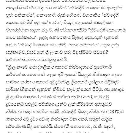
සත්කාරය ඔස්සේ දිවයින පුරා විහාරස්ථානවල වාර්ෂික
ආලෝකකරණයට දායක වෙමින් “ස්වදේශී කොහොඹ ආලෝක
පූජා සත්කාරය”, කොහොඹ රුක් රෝපණ ව්‍යාපෘතිය “ස්වදේශී
කොහොඹ මිහිතල සත්කාරය”, වියළි කලාපයේ පාසල් සහ
විහාරස්ථාන සඳහා ජල ටැංකි පරිත්‍යාග කිරීම “ස්වදේශී කොහොඹ
ගමට සත්කාරය”, ළදරු රැකවරණය පිළිබඳ මවුවරුන් දැනුවත්
කරන “ස්වදේශී කොහොඹ බේබි මාතෘ සත්කාරය” ලෙස ප්‍රජා
සත්කාර වැඩසටහන් ශ්‍රී ලංකාව පුරා සිදු කිරීමට ස්වදේශී
කර්මාන්තායතනය කටයුතු කරයි.
“ශ්‍රී ලංකාවේ පෞද්ගලික ශාකසාර නිෂ්පාදනයේ පුරෝගාමී
කර්මාන්තායතනයක් ලෙස අපි අපගේ සියලුම නිෂ්පාදන සඳහා
භාවිතා කරන ශාකසාර අමුද්‍රව්‍යවල ක්‍රියාකාරී ප්‍රතිලාභ පිළිබඳව
පාරිභෝගිකයන් දැනුවත් කිරීමට කැමැත්තෙන් සිටිමු. අප හොඳම
ශ්‍රී ලංකීය ශාකසාර පමණක් භාවිතා කරන අතර, සෑම අමු
ද්‍රව්‍යයක්ම පුළුල්ව පරීක්ෂණයන්ට ලක් කිරීමෙන් අනතුරුව
නිෂ්පාදන සඳහා භාවිත කරයි. ස්වදේශී සියලු නිෂ්පාදන 100%ක්
ශාකසාර අමු ද්‍රව්‍ය අඩංගු නිෂ්පාදන වන අතර, සතුන් ආශ්‍රිත
පර්යේෂණ සිදු නොකරයි. ස්වදේශී කොහොඹ , රාණි සඳුන් ,